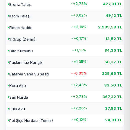
+2,78%
427,01 TL
Bronz Talaşı
+0,02%
49,12 TL
Krom Talaşı
+2,16%
2.939,58 TL
Elmas Hadde
+0,17%
13,52 TL
1. Grup (Demir)
+1,15%
84,36 TL
Olta Kurşunu
+1,35%
58,37 TL
Paslanmaz Karışık
-0,39%
325,65 TL
Batarya Vana Su Saati
+2,43%
33,50 TL
Kuru Akü
+0,78%
367,32 TL
Sarı Hurda
+2,26%
37,83 TL
Sulu Akü
+0,12%
24,01 TL
Pet Şişe Hurdası (Temiz)