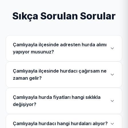
Sıkça Sorulan Sorular
Çamlıyayla ilçesinde adresten hurda alımı
yapıyor musunuz?
Evet, Çamlıyayla Hurdacı olarak Çamlıyayla ilçesinde
Çamlıyayla ilçesinde hurdacı çağırsam ne
Giden Mahallesi, Bağçatağı Mahallesi, Sarıkavak
zaman gelir?
Mahallesi, Darıpınarı Mahallesi dahil olmak üzere
toplam 14 mahallede mobil ekiplerimizle hurdacılık
Çamlıyayla bölgesinde hurdacı telefonu üzerinden
hizmeti veriyoruz.
Çamlıyayla hurda fiyatları hangi sıklıkla
bizi arayarak hurdacı çağırdığınızda 24 dakika
değişiyor?
içerisinde bulunduğunuz konuma geliyoruz.
Çamlıyayla hurda fiyatları LME (Londra Metal
Çamlıyayla hurdacı hangi hurdaları alıyor?
Borsası) verilerine göre günlük olarak değişmektedir.