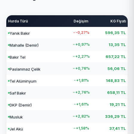
Hurda Türü
Değişim
KG Fiyatı
-0,27%
596,35 TL
Yanık Bakır
+0,97%
13,35 TL
Mahalle (Demir)
+2,27%
657,22 TL
Bakır Tel
+0,76%
56,06 TL
Paslanmaz Çelik
+1,81%
148,83 TL
Tel Alüminyum
+2,76%
658,11 TL
Saf Bakır
+1,61%
19,21 TL
DKP (Demir)
+2,82%
336,29 TL
Musluk
+1,58%
37,41 TL
Jel Akü