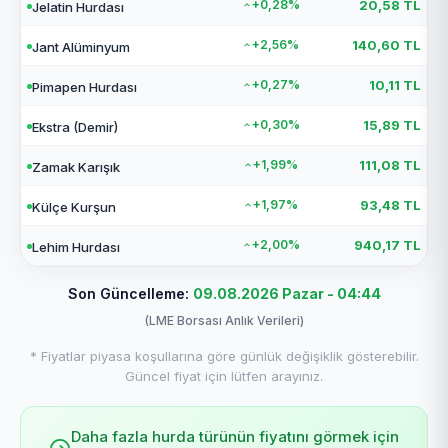
+0,28%
20,58 TL
Jelatin Hurdası
+2,56%
140,60 TL
Jant Alüminyum
+0,27%
10,11 TL
Pimapen Hurdası
+0,30%
15,89 TL
Ekstra (Demir)
+1,99%
111,08 TL
Zamak Karışık
+1,97%
93,48 TL
Külçe Kurşun
+2,00%
940,17 TL
Lehim Hurdası
Son Güncelleme:
09.08.2026 Pazar - 04:44
(LME Borsası Anlık Verileri)
* Fiyatlar piyasa koşullarına göre günlük değişiklik gösterebilir.
Güncel fiyat için lütfen arayınız.
Daha fazla hurda türünün fiyatını görmek için