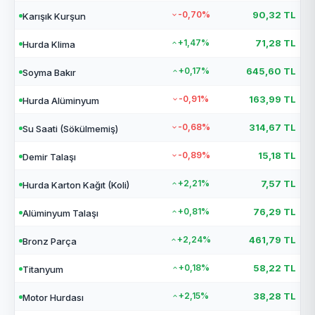
-0,70%
90,32 TL
Karışık Kurşun
+1,47%
71,28 TL
Hurda Klima
+0,17%
645,60 TL
Soyma Bakır
-0,91%
163,99 TL
Hurda Alüminyum
-0,68%
314,67 TL
Su Saati (Sökülmemiş)
-0,89%
15,18 TL
Demir Talaşı
+2,21%
7,57 TL
Hurda Karton Kağıt (Koli)
+0,81%
76,29 TL
Alüminyum Talaşı
+2,24%
461,79 TL
Bronz Parça
+0,18%
58,22 TL
Titanyum
+2,15%
38,28 TL
Motor Hurdası