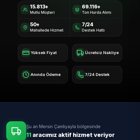
15.813+
69.116+
Mutlu Müşteri
Ton Hurda Alımı
50+
7/24
Mahallede Hizmet
Destek Hattı
Yüksek Fiyat
Ücretsiz Nakliye
Anında Ödeme
7/24 Destek
Şu an Mersin Çamlıyayla bölgesinde
11
aracımız aktif hizmet veriyor